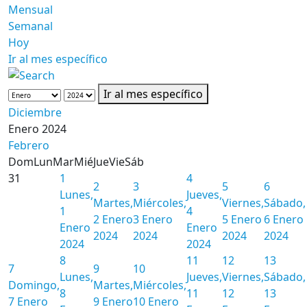
Mensual
Semanal
Hoy
Ir al mes específico
Ir al mes específico
Diciembre
Enero 2024
Febrero
Dom
Lun
Mar
Mié
Jue
Vie
Sáb
31
1
4
2
3
5
6
Lunes,
Jueves,
Martes,
Miércoles,
Viernes,
Sábado,
1
4
2 Enero
3 Enero
5 Enero
6 Enero
Enero
Enero
2024
2024
2024
2024
2024
2024
8
11
12
13
7
9
10
Lunes,
Jueves,
Viernes,
Sábado,
Domingo,
Martes,
Miércoles,
8
11
12
13
7 Enero
9 Enero
10 Enero