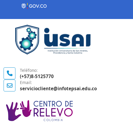
Contenido inicial
Logo Gobierno de Colombia
Teléfono:
(+57)8-5125770
Email:
serviciocliente@infotepsai.edu.co