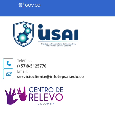
Contenido inicial
Logo Gobierno de Colombia
Teléfono:
(+57)8-5125770
Email:
serviciocliente@infotepsai.edu.co