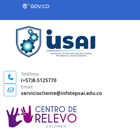
Contenido inicial
Logo Gobierno de Colombia
Teléfono:
(+57)8-5125770
Email:
serviciocliente@infotepsai.edu.co