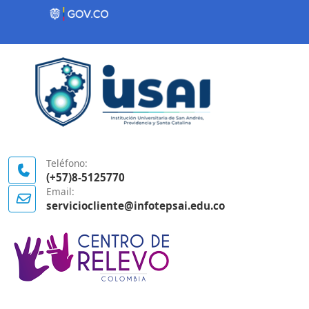
Contenido inicial
Logo Gobierno de Colombia
Teléfono:
(+57)8-5125770
Email:
serviciocliente@infotepsai.edu.co