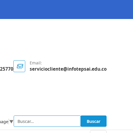
Email:
125770
serviciocliente@infotepsai.edu.co
Buscar
uage
▼
Buscar