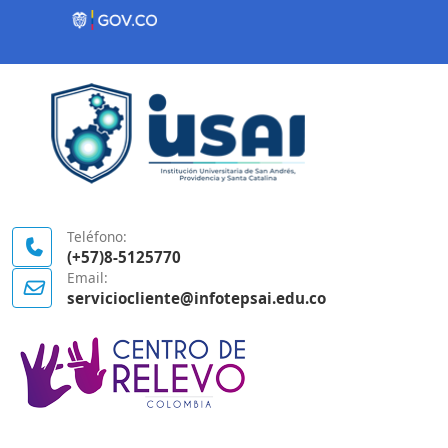
Contenido inicial
Logo Gobierno de Colombia
Teléfono:
(+57)8-5125770
Email:
serviciocliente@infotepsai.edu.co