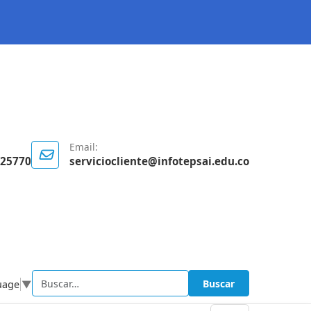
Email:
125770
serviciocliente@infotepsai.edu.co
Buscar
uage
▼
Buscar