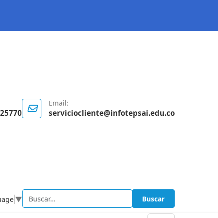
Email:
125770
serviciocliente@infotepsai.edu.co
Buscar
uage
▼
Buscar