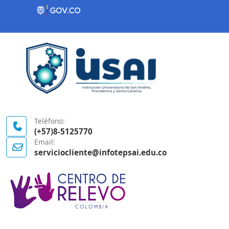
Contenido inicial
Logo Gobierno de Colombia
Teléfono:
(+57)8-5125770
Email:
serviciocliente@infotepsai.edu.co