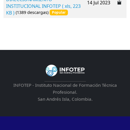
14 Jul 2023
r
INSTITUCIONAL INFOTEP
( xls, 223
e
KB )
(1389 descargas)
Popular
a
d
s
h
e
e
t
INFOTEP - Instituto Nacional de Formación Técnica
Profesional.
San Andrés Isla, Colombia.