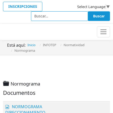
INSCRIPCIONES
Select Language
▼
Buscar
Buscar
Está aquí:
Inicio
INFOTEP
Normatividad
Normograma
Carpeta
Normograma
Documentos
s
NORMOGRAMA
p
DIRECCIONAMIENTO