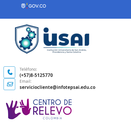
Contenido inicial
Logo Gobierno de Colombia
Teléfono:
(+57)8-5125770
Email:
serviciocliente@infotepsai.edu.co