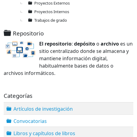
Proyectos Externos
Proyectos Internos
Trabajos de grado
Carpeta
Repositorio
El repositorio
:
depósito
o
archivo
es un
sitio centralizado donde se almacena y
mantiene información digital,
habitualmente bases de datos o
archivos informáticos.
Categorías
Carpeta
Artículos de investigación
Carpeta
Convocatorias
Carpeta
Libros y capítulos de libros