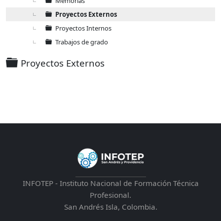
Memorias
Proyectos Externos
Proyectos Internos
Trabajos de grado
Carpeta
Proyectos Externos
INFOTEP - Instituto Nacional de Formación Técnica
Profesional.
San Andrés Isla, Colombia.