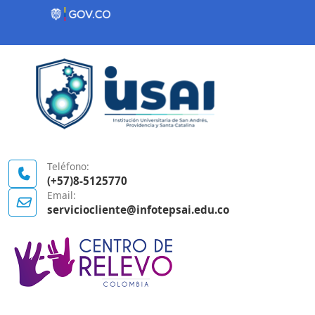
Contenido inicial
Logo Gobierno de Colombia
Teléfono:
(+57)8-5125770
Email:
serviciocliente@infotepsai.edu.co