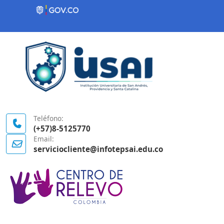
Contenido inicial
Logo Gobierno de Colombia
Teléfono:
(+57)8-5125770
Email:
serviciocliente@infotepsai.edu.co