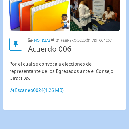
NOTICIAS
21 FEBRERO 2020
VISTO: 1207
Acuerdo 006
Por el cual se convoca a elecciones del
representante de los Egresados ante el Consejo
Directivo.
pdf
Escaneo0024
(
1.26 MB
)