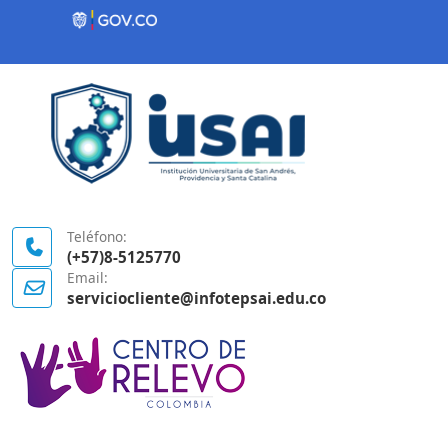
Contenido inicial
Logo Gobierno de Colombia
Teléfono:
(+57)8-5125770
Email:
serviciocliente@infotepsai.edu.co