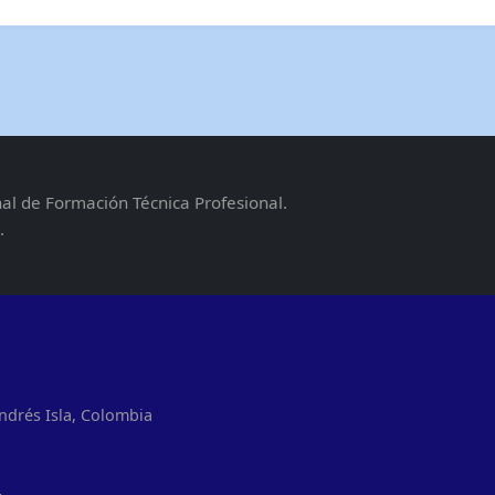
nal de Formación Técnica Profesional.
.
ndrés Isla, Colombia