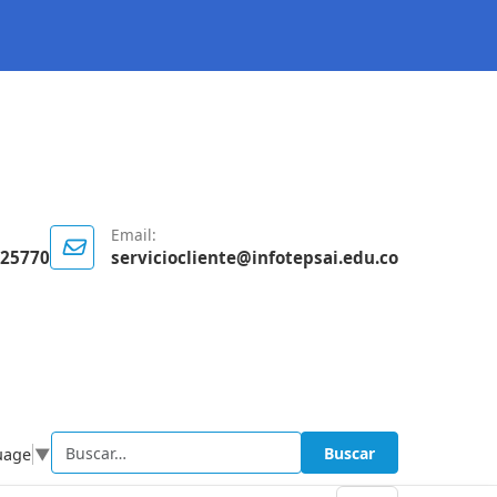
Email:
125770
serviciocliente@infotepsai.edu.co
Buscar
uage
▼
Buscar