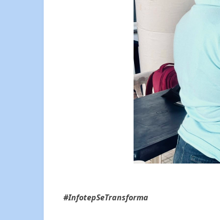
#InfotepSeTransforma