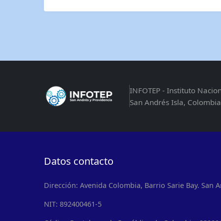
INFOTEP - Instituto Nacio
San Andrés Isla, Colombia
Datos contacto
Dirección: Avenida Colombia, Barrio Sarie Bay. San A
NIT: 892400461-5