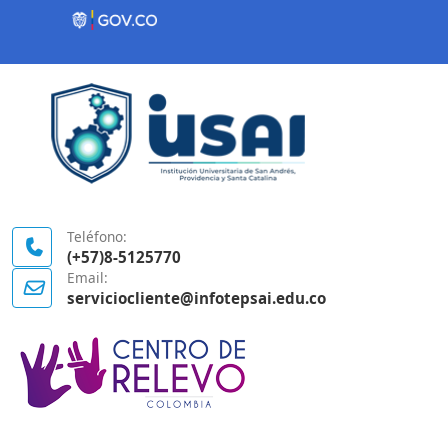
Contenido inicial
Logo Gobierno de Colombia
Teléfono:
(+57)8-5125770
Email:
serviciocliente@infotepsai.edu.co