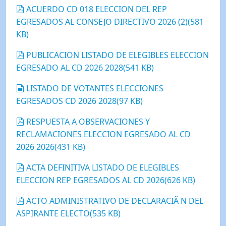
pdf
ACUERDO CD 018 ELECCION DEL REP
EGRESADOS AL CONSEJO DIRECTIVO 2026 (2)
(
581
KB
)
pdf
PUBLICACION LISTADO DE ELEGIBLES ELECCION
EGRESADO AL CD 2026 2028
(
541 KB
)
spreadsheet
LISTADO DE VOTANTES ELECCIONES
EGRESADOS CD 2026 2028
(
97 KB
)
pdf
RESPUESTA A OBSERVACIONES Y
RECLAMACIONES ELECCION EGRESADO AL CD
2026 2026
(
431 KB
)
pdf
ACTA DEFINITIVA LISTADO DE ELEGIBLES
ELECCION REP EGRESADOS AL CD 2026
(
626 KB
)
pdf
ACTO ADMINISTRATIVO DE DECLARACIÃ N DEL
ASPIRANTE ELECTO
(
535 KB
)