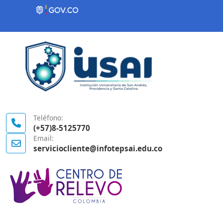
Contenido inicial
Logo Gobierno de Colombia
Teléfono:
(+57)8-5125770
Email:
serviciocliente@infotepsai.edu.co