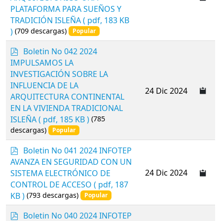
PLATAFORMA PARA SUEÑOS Y
TRADICIÓN ISLEÑA
( pdf, 183 KB
)
(709 descargas)
Popular
p
Boletin No 042 2024
d
IMPULSAMOS LA
f
INVESTIGACIÓN SOBRE LA
INFLUENCIA DE LA
24 Dic 2024
ARQUITECTURA CONTINENTAL
EN LA VIVIENDA TRADICIONAL
ISLEÑA
( pdf, 185 KB )
(785
descargas)
Popular
p
Boletin No 041 2024 INFOTEP
d
AVANZA EN SEGURIDAD CON UN
f
24 Dic 2024
SISTEMA ELECTRÓNICO DE
CONTROL DE ACCESO
( pdf, 187
KB )
(793 descargas)
Popular
p
Boletin No 040 2024 INFOTEP