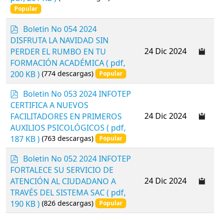
Popular
p
Boletin No 054 2024
d
DISFRUTA LA NAVIDAD SIN
f
24 Dic 2024
PERDER EL RUMBO EN TU
FORMACIÓN ACADÉMICA
( pdf,
200 KB )
(774 descargas)
Popular
p
Boletin No 053 2024 INFOTEP
d
CERTIFICA A NUEVOS
f
24 Dic 2024
FACILITADORES EN PRIMEROS
AUXILIOS PSICOLÓGICOS
( pdf,
187 KB )
(763 descargas)
Popular
p
Boletin No 052 2024 INFOTEP
d
FORTALECE SU SERVICIO DE
f
24 Dic 2024
ATENCIÓN AL CIUDADANO A
TRAVÉS DEL SISTEMA SAC
( pdf,
190 KB )
(826 descargas)
Popular