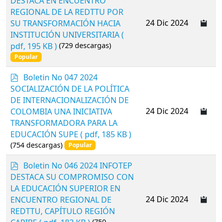
DESTACA EN ENCUENTRO
f
REGIONAL DE LA REDTTU POR
24 Dic 2024
SU TRANSFORMACIÓN HACIA
INSTITUCIÓN UNIVERSITARIA
(
pdf, 195 KB )
(729 descargas)
Popular
p
Boletin No 047 2024
d
SOCIALIZACIÓN DE LA POLÍTICA
f
DE INTERNACIONALIZACIÓN DE
24 Dic 2024
COLOMBIA UNA INICIATIVA
TRANSFORMADORA PARA LA
EDUCACIÓN SUPE
( pdf, 185 KB )
(754 descargas)
Popular
p
Boletin No 046 2024 INFOTEP
d
DESTACA SU COMPROMISO CON
f
LA EDUCACIÓN SUPERIOR EN
24 Dic 2024
ENCUENTRO REGIONAL DE
REDTTU, CAPÍTULO REGIÓN
(750