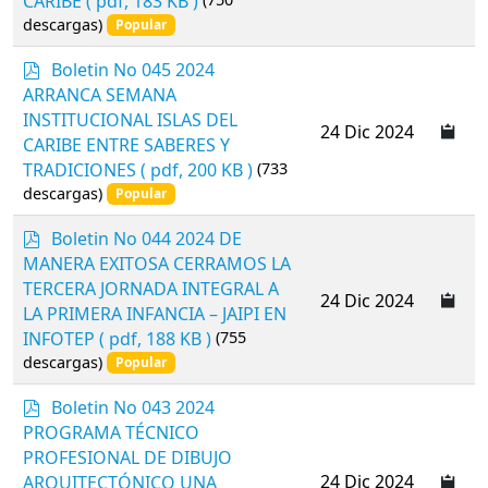
CARIBE
( pdf, 183 KB )
descargas)
Popular
p
Boletin No 045 2024
d
ARRANCA SEMANA
f
INSTITUCIONAL ISLAS DEL
24 Dic 2024
CARIBE ENTRE SABERES Y
TRADICIONES
( pdf, 200 KB )
(733
descargas)
Popular
p
Boletin No 044 2024 DE
d
MANERA EXITOSA CERRAMOS LA
f
TERCERA JORNADA INTEGRAL A
24 Dic 2024
LA PRIMERA INFANCIA – JAIPI EN
INFOTEP
( pdf, 188 KB )
(755
descargas)
Popular
p
Boletin No 043 2024
d
PROGRAMA TÉCNICO
f
PROFESIONAL DE DIBUJO
24 Dic 2024
ARQUITECTÓNICO UNA