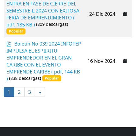
d
ENTRA EN FASE DE CIERRE DEL
f
SEMESTRE II 2024 CON EXITOSA
24 Dic 2024
FERIA DE EMPRENDIMIENTO
(
pdf, 185 KB )
(809 descargas)
Popular
p
Boletin No 039 2024 INFOTEP
d
IMPULSA EL ESPIIRITU
f
EMPRENDEDOR EN EL GRAN
16 Nov 2024
CARIBE CON EL EVENTO
EMPRENDE CARIBE
( pdf, 144 KB
)
(838 descargas)
Popular
1
2
3
»