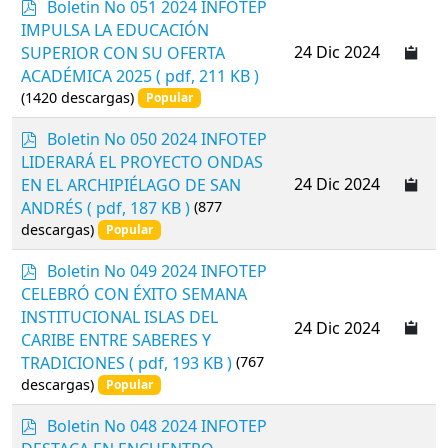
p
Boletin No 051 2024 INFOTEP
d
IMPULSA LA EDUCACIÓN
f
24 Dic 2024
SUPERIOR CON SU OFERTA
ACADÉMICA 2025
( pdf, 211 KB )
(1420 descargas)
Popular
p
Boletin No 050 2024 INFOTEP
d
LIDERARÁ EL PROYECTO ONDAS
f
24 Dic 2024
EN EL ARCHIPIÉLAGO DE SAN
ANDRÉS
( pdf, 187 KB )
(877
descargas)
Popular
p
Boletin No 049 2024 INFOTEP
d
CELEBRÓ CON ÉXITO SEMANA
f
INSTITUCIONAL ISLAS DEL
24 Dic 2024
CARIBE ENTRE SABERES Y
TRADICIONES
( pdf, 193 KB )
(767
descargas)
Popular
p
Boletin No 048 2024 INFOTEP
d