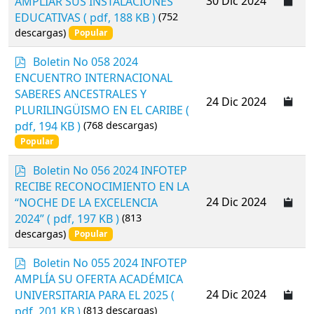
30 Dic 2024
AMPLIAR SUS INSTALACIONES
EDUCATIVAS
( pdf, 188 KB )
(752
descargas)
Popular
p
Boletin No 058 2024
d
ENCUENTRO INTERNACIONAL
f
SABERES ANCESTRALES Y
24 Dic 2024
PLURILINGÜISMO EN EL CARIBE
(
pdf, 194 KB )
(768 descargas)
Popular
p
Boletin No 056 2024 INFOTEP
d
RECIBE RECONOCIMIENTO EN LA
f
24 Dic 2024
“NOCHE DE LA EXCELENCIA
2024”
( pdf, 197 KB )
(813
descargas)
Popular
p
Boletin No 055 2024 INFOTEP
d
AMPLÍA SU OFERTA ACADÉMICA
f
24 Dic 2024
UNIVERSITARIA PARA EL 2025
(
pdf, 201 KB )
(813 descargas)