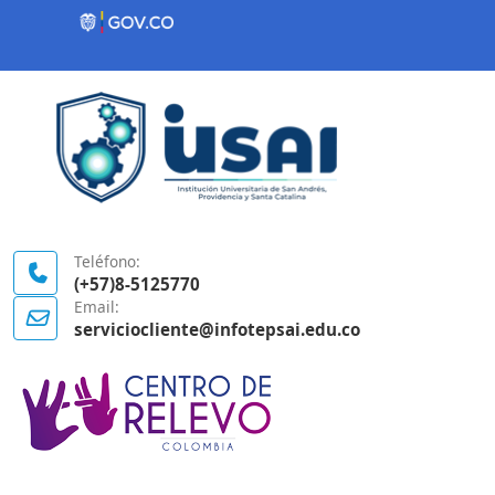
Contenido inicial
Logo Gobierno de Colombia
Teléfono:
(+57)8-5125770
Email:
serviciocliente@infotepsai.edu.co