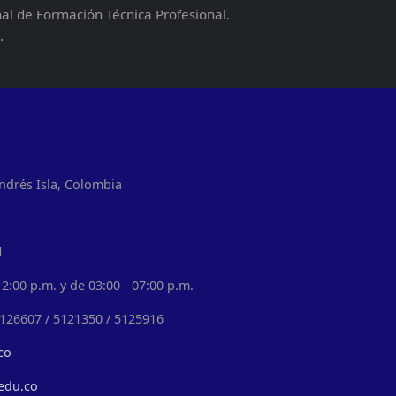
nal de Formación Técnica Profesional.
.
ndrés Isla, Colombia
1
2:00 p.m. y de 03:00 - 07:00 p.m.
5126607 / 5121350 / 5125916
co
edu.co