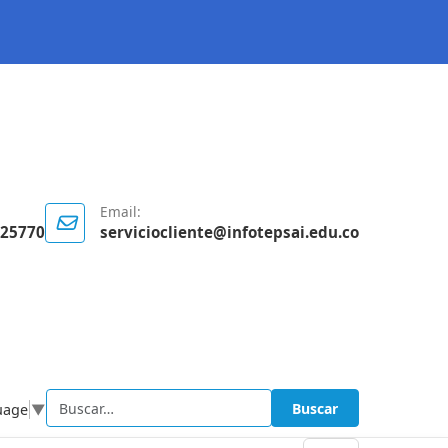
Email:
125770
serviciocliente@infotepsai.edu.co
Buscar
uage
▼
Buscar