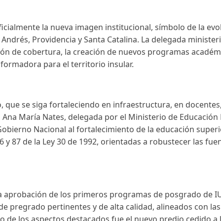
icialmente la nueva imagen institucional, símbolo de la evo
 Andrés, Providencia y Santa Catalina. La delegada minister
ción de cobertura, la creación de nuevos programas académi
ormadora para el territorio insular.
 que se siga fortaleciendo en infraestructura, en docentes,
 Ana María Nates, delegada por el Ministerio de Educación N
 Gobierno Nacional al fortalecimiento de la educación super
6 y 87 de la Ley 30 de 1992, orientadas a robustecer las fuen
la aprobación de los primeros programas de posgrado de I
pregrado pertinentes y de alta calidad, alineados con las n
 de los aspectos destacados fue el nuevo predio cedido a la