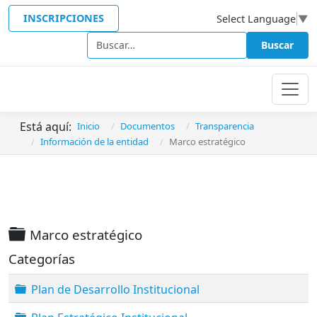
INSCRIPCIONES
Select Language
▼
Buscar
Buscar
Está aquí:
Inicio
Documentos
Transparencia
Información de la entidad
Marco estratégico
Carpeta
Marco estratégico
Categorías
Carpeta
Plan de Desarrollo Institucional
Carpeta