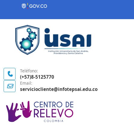
Contenido inicial
Logo Gobierno de Colombia
Teléfono:
(+57)8-5125770
Email:
serviciocliente@infotepsai.edu.co