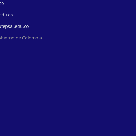
co
edu.co
otepsai.edu.co
obierno de Colombia