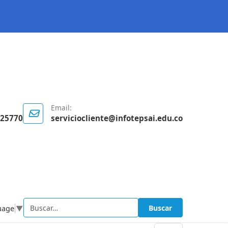
Email:
125770
serviciocliente@infotepsai.edu.co
Buscar
uage
▼
Buscar