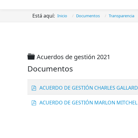
Está aquí:
Inicio
Documentos
Transparencia
Carpeta
Acuerdos de gestión 2021
Documentos
p
ACUERDO DE GESTIÓN CHARLES GALLARDO
d
f
p
ACUERDO DE GESTIÓN MARLON MITCHEL
d
f