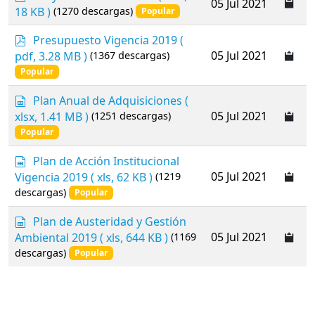
05 Jul 2021
p
18 KB )
(1270 descargas)
Popular
r
e
p
Presupuesto Vigencia 2019
(
a
d
05 Jul 2021
pdf, 3.28 MB )
(1367 descargas)
d
f
Popular
s
h
s
Plan Anual de Adquisiciones
(
e
p
05 Jul 2021
xlsx, 1.41 MB )
(1251 descargas)
e
r
t
Popular
e
a
s
Plan de Acción Institucional
d
p
05 Jul 2021
Vigencia 2019
( xls, 62 KB )
(1219
s
r
descargas)
Popular
h
e
e
a
s
Plan de Austeridad y Gestión
e
d
p
05 Jul 2021
Ambiental 2019
( xls, 644 KB )
(1169
t
s
r
descargas)
Popular
h
e
e
a
e
d
t
s