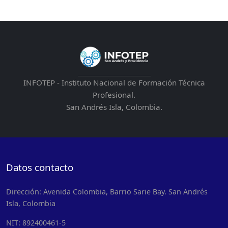
h
e
e
t
INFOTEP - Instituto Nacional de Formación Técnica
Profesional.
San Andrés Isla, Colombia.
Datos contacto
Dirección: Avenida Colombia, Barrio Sarie Bay. San Andrés
Isla, Colombia
NIT: 892400461-5