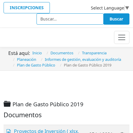
INSCRIPCIONES
Select Language
▼
Buscar
Buscar
Está aquí:
Inicio
Documentos
Transparencia
Planeación
Informes de gestión, evaluación y auditoría
Plan de Gasto Público
Plan de Gasto Público 2019
Carpeta
Plan de Gasto Público 2019
Documentos
s
Proyectos de Inversión
( xlsx,