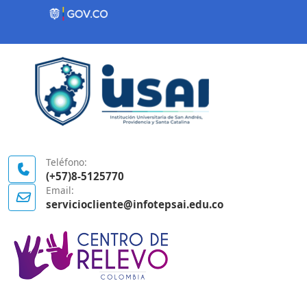
Contenido inicial
Logo Gobierno de Colombia
Teléfono:
(+57)8-5125770
Email:
serviciocliente@infotepsai.edu.co