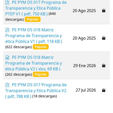
p
PE PYM DS 017 Programa de
d
Transparencia y Etica Pública
20 Ago 2025
f
PTEP V1
( pdf, 750 KB )
(640
descargas)
Popular
p
PE PYM DS 018 Matriz
d
Programa de Transparencia y
20 Ago 2025
f
ética Pública V1
( pdf, 118 KB )
(622 descargas)
Popular
s
PE PYM DS 018 Matriz
p
Programa de Transparencia y
29 Ene 2026
r
ética Pública V2
( xlsx, 69 KB )
e
(262 descargas)
Popular
a
d
p
PE PYM DS 017 Programa de
s
d
27 Jul 2026
Transparencia y Etica Pública V2
h
f
( pdf, 788 KB )
(18 descargas)
e
e
t