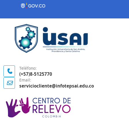
Contenido inicial
Logo Gobierno de Colombia
Teléfono:
(+57)8-5125770
Email:
serviciocliente@infotepsai.edu.co