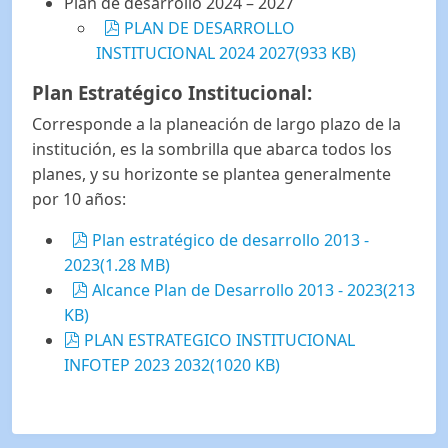
Plan de desarrollo 2024 – 2027
pdf
PLAN DE DESARROLLO
INSTITUCIONAL 2024 2027
(
933 KB
)
Plan Estratégico Institucional:
Corresponde a la planeación de largo plazo de la
institución, es la sombrilla que abarca todos los
planes, y su horizonte se plantea generalmente
por 10 años:
pdf
Plan estratégico de desarrollo 2013 -
2023
(
1.28 MB
)
pdf
Alcance Plan de Desarrollo 2013 - 2023
(
213
KB
)
pdf
PLAN ESTRATEGICO INSTITUCIONAL
INFOTEP 2023 2032
(
1020 KB
)