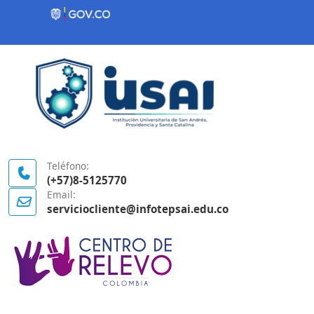
Contenido inicial
Logo Gobierno de Colombia
Teléfono:
(+57)8-5125770
Email:
serviciocliente@infotepsai.edu.co