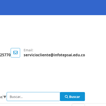
Email:
125770
serviciocliente@infotepsai.edu.co
Buscar
ge
▼
Buscar