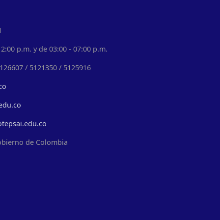
1
2:00 p.m. y de 03:00 - 07:00 p.m.
5126607 / 5121350 / 5125916
co
edu.co
otepsai.edu.co
obierno de Colombia