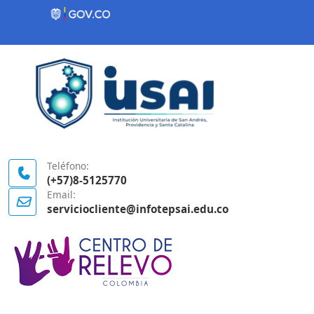
Contenido inicial
Logo Gobierno de Colombia
Teléfono:
(+57)8-5125770
Email:
serviciocliente@infotepsai.edu.co