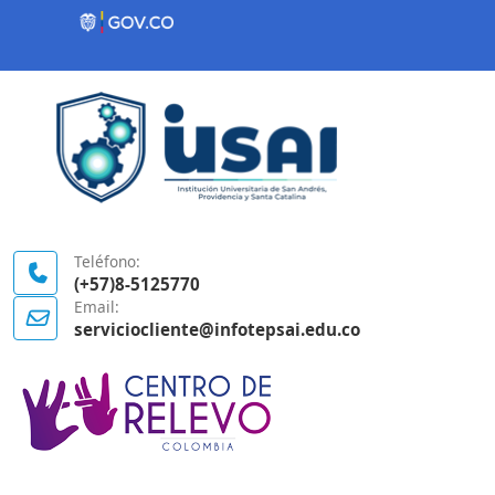
Contenido inicial
Logo Gobierno de Colombia
Teléfono:
(+57)8-5125770
Email:
serviciocliente@infotepsai.edu.co