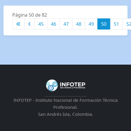
Página 50 de 82
45
46
47
48
49
50
51
5
INFOTEP - Instituto Nacional de Formación Técnica
Profesional.
San Andrés Isla, Colombia.