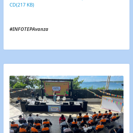
CD
(
217 KB
)
#INFOTEPAvanza