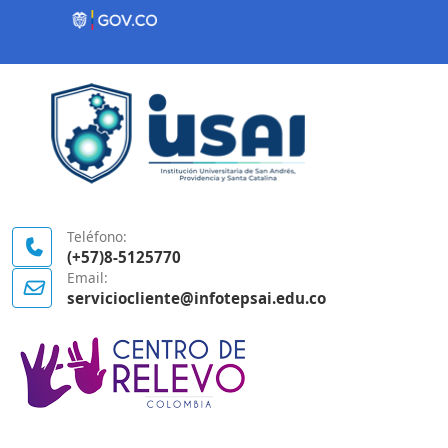
Contenido inicial
Logo Gobierno de Colombia
Teléfono:
(+57)8-5125770
Email:
serviciocliente@infotepsai.edu.co